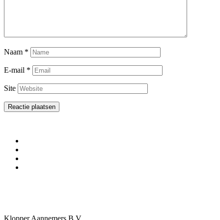
Naam
*
E-mail
*
Site
Klopper Aannemers B.V.