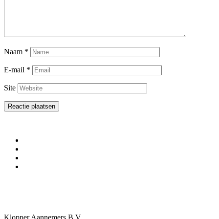
Naam
*
E-mail
*
Site
Klopper Aannemers B.V.