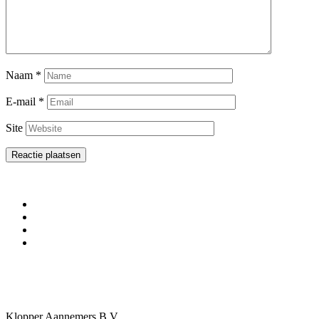
Naam
*
E-mail
*
Site
Klopper Aannemers B.V.