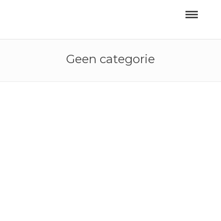
Geen categorie
Hallo wereld.
19 DECEMBER
2017 IN
GEEN
14 JULI 2016 IN
CATEGORIE
GEEN CATEGORIE
Welkom bij
WordPress. Dit
is je eerste
bericht. Pas het
aan of verwijder
het en start met
bloggen.