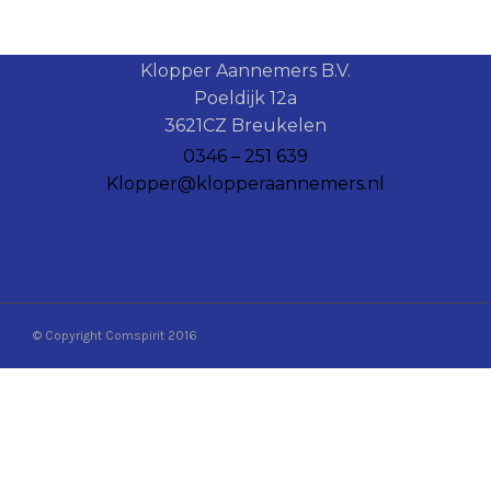
Klopper Aannemers B.V.
Poeldijk 12a
3621CZ Breukelen
0346 – 251 639
Klopper@klopperaannemers.nl
© Copyright Comspirit 2016