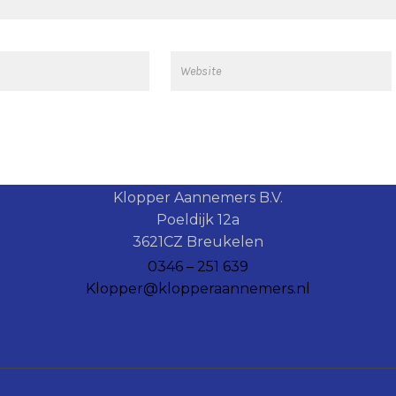
Klopper Aannemers B.V.
Poeldijk 12a
3621CZ Breukelen
0346 – 251 639
Klopper@klopperaannemers.nl