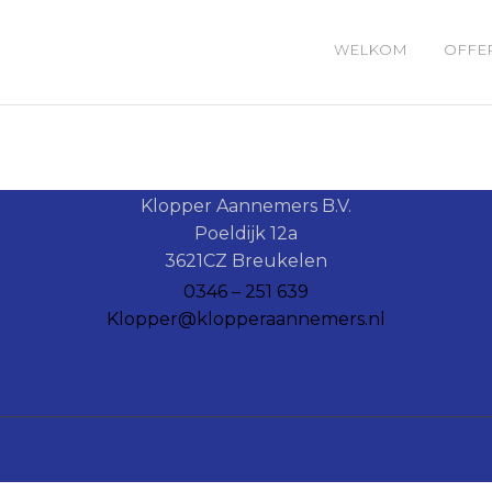
WELKOM
OFFE
Klopper Aannemers B.V.
Poeldijk 12a
3621CZ Breukelen
0346 – 251 639
Klopper@klopperaannemers.nl